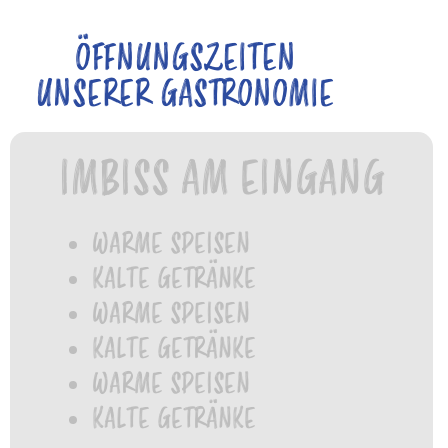
ÖFFNUNGSZEITEN
UNSERER GASTRONOMIE
IMBISS AM EINGANG
DER KETTELER HOF
ÖFFNUNGSZEITEN
WARME SPEISEN
PREISE
KALTE GETRÄNKE
BESUCH PLANEN
WARME SPEISEN
SPIELBEREICHE
KALTE GETRÄNKE
GEBURTSTAG FEIERN
WARME SPEISEN
TICKETS
KALTE GETRÄNKE