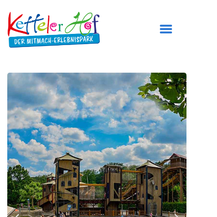
DER KETTELER HOF
ÖFFNUNGSZEITEN
PREISE
BESUCH PLANEN
SPIELBEREICHE
GEBURTSTAG FEIERN
TICKETS