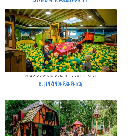
SCHON ERKUNDET?
INDOOR • SOMMER • WINTER • AB 0 JAHRE
KLEINKINDERBEREICH