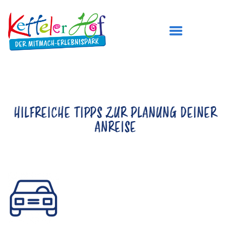
DER KETTELER HOF
HILFREICHE TIPPS ZUR PLANUNG DEINER
ÖFFNUNGSZEITEN
ANREISE
PREISE
BESUCH PLANEN
SPIELBEREICHE
GEBURTSTAG FEIERN
TICKETS