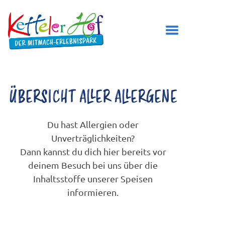
DER KETTELER HOF
ÖFFNUNGSZEITEN
ÜBERSICHT ALLER ALLERGENE
PREISE
Du hast Allergien oder
BESUCH PLANEN
Unverträglichkeiten?
SPIELBEREICHE
Dann kannst du dich hier bereits vor
GEBURTSTAG FEIERN
deinem Besuch bei uns über die
TICKETS
Inhaltsstoffe unserer Speisen
informieren.