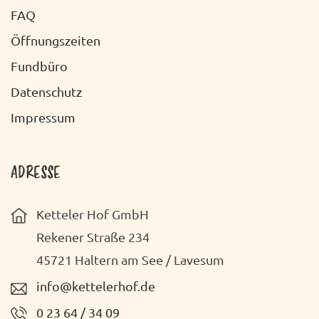
I
FAQ
O
Öffnungszeiten
N
Fundbüro
Datenschutz
Impressum
ADRESSE
Ketteler Hof GmbH
Rekener Straße 234
45721 Haltern am See / Lavesum
info@kettelerhof.de
0 23 64 / 34 09