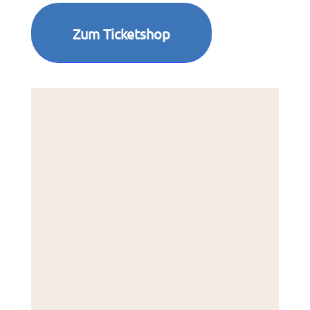
Zum Ticketshop
Kette
Reken
45721
Deut