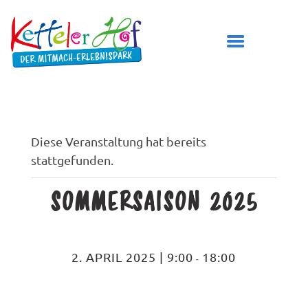
DER KETTELER HOF
Diese Veranstaltung hat bereits
stattgefunden.
ÖFFNUNGSZEITEN
PREISE
SOMMERSAISON 2025
BESUCH PLANEN
SPIELBEREICHE
GEBURTSTAG FEIERN
2. APRIL 2025 | 9:00
18:00
-
TICKETS