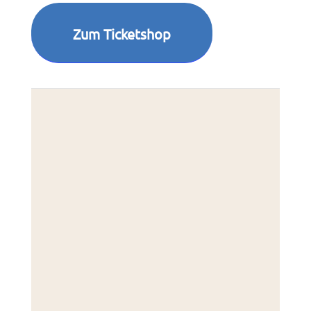
Zum Ticketshop
Kette
Reken
45721
Deut