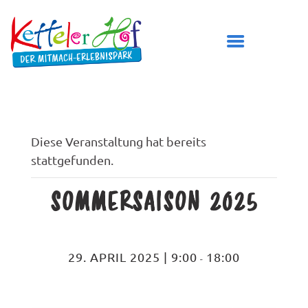
DER KETTELER HOF
Diese Veranstaltung hat bereits
stattgefunden.
ÖFFNUNGSZEITEN
PREISE
SOMMERSAISON 2025
BESUCH PLANEN
SPIELBEREICHE
GEBURTSTAG FEIERN
29. APRIL 2025 | 9:00
18:00
-
TICKETS