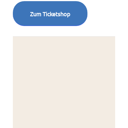
Zum Ticketshop
Kette
Reken
45721
Deut