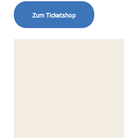
Zum Ticketshop
Kette
Reken
45721
Deut