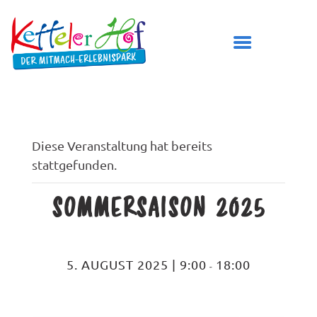
DER KETTELER HOF
Diese Veranstaltung hat bereits
stattgefunden.
ÖFFNUNGSZEITEN
PREISE
SOMMERSAISON 2025
BESUCH PLANEN
SPIELBEREICHE
GEBURTSTAG FEIERN
5. AUGUST 2025 | 9:00
18:00
-
TICKETS