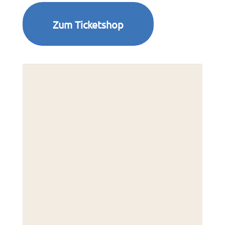
Zum Ticketshop
Kette
Reken
45721
Deut