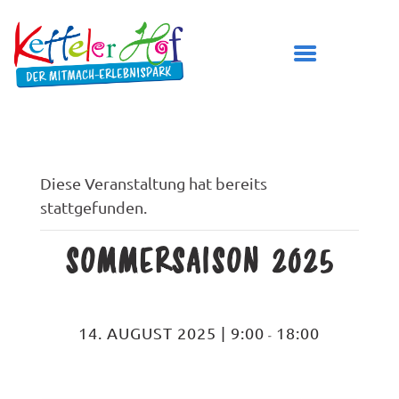
DER KETTELER HOF
Diese Veranstaltung hat bereits
stattgefunden.
ÖFFNUNGSZEITEN
PREISE
SOMMERSAISON 2025
BESUCH PLANEN
SPIELBEREICHE
GEBURTSTAG FEIERN
14. AUGUST 2025 | 9:00
18:00
-
TICKETS