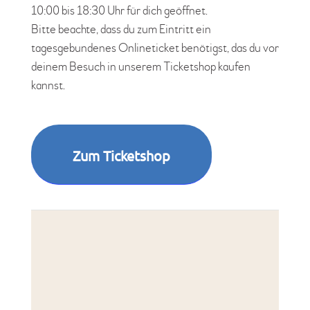
10:00 bis 18:30 Uhr für dich geöffnet.
Bitte beachte, dass du zum Eintritt ein
tagesgebundenes Onlineticket benötigst, das du vor
deinem Besuch in unserem Ticketshop kaufen
kannst.
Zum Ticketshop
Kette
Reken
45721
Deut