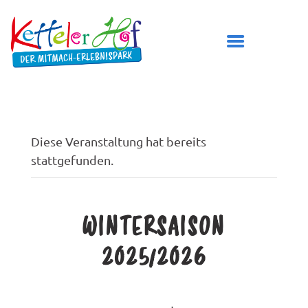
DER KETTELER HOF
Diese Veranstaltung hat bereits
stattgefunden.
ÖFFNUNGSZEITEN
PREISE
BESUCH PLANEN
WINTERSAISON
SPIELBEREICHE
2025/2026
GEBURTSTAG FEIERN
TICKETS