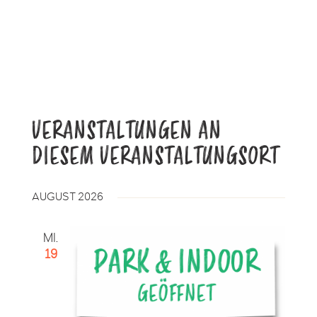
e
b
s
e
i
t
e
VERANSTALTUNGEN AN
DIESEM VERANSTALTUNGSORT
AUGUST 2026
MI.
19