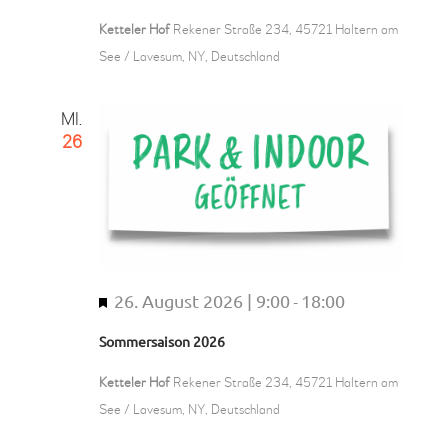
r
v
Ketteler Hof
Rekener Straße 234, 45721 Haltern am
o
See / Lavesum, NY, Deutschland
r
g
MI.
e
26
h
o
b
e
n
26. August 2026 | 9:00
18:00
H
-
e
Sommersaison 2026
r
v
Ketteler Hof
Rekener Straße 234, 45721 Haltern am
o
See / Lavesum, NY, Deutschland
r