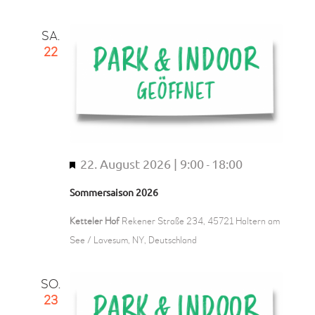
r
g
SA.
e
22
h
o
b
e
n
22. August 2026 | 9:00
18:00
H
-
e
Sommersaison 2026
r
v
Ketteler Hof
Rekener Straße 234, 45721 Haltern am
o
See / Lavesum, NY, Deutschland
r
g
SO.
e
23
h