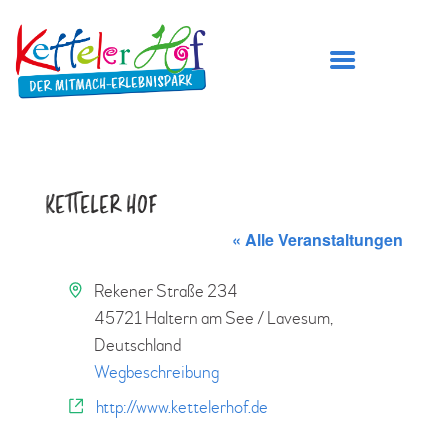
DER KETTELER HOF
KETTELER HOF
ÖFFNUNGSZEITEN
« Alle Veranstaltungen
PREISE
A
Rekener Straße 234
BESUCH PLANEN
d
45721 Haltern am See / Lavesum
,
SPIELBEREICHE
r
Deutschland
e
Wegbeschreibung
GEBURTSTAG FEIERN
s
W
TICKETS
http://www.kettelerhof.de
s
e