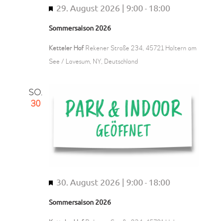
29. August 2026 | 9:00
18:00
H
-
e
Sommersaison 2026
r
v
Ketteler Hof
Rekener Straße 234, 45721 Haltern am
o
See / Lavesum, NY, Deutschland
r
g
SO.
e
30
h
o
b
e
n
30. August 2026 | 9:00
18:00
H
-
e
Sommersaison 2026
r