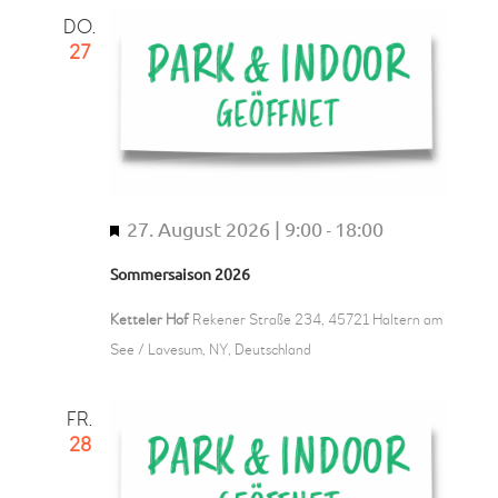
g
DO.
e
27
h
o
b
e
n
27. August 2026 | 9:00
18:00
H
-
e
Sommersaison 2026
r
v
Ketteler Hof
Rekener Straße 234, 45721 Haltern am
o
See / Lavesum, NY, Deutschland
r
g
FR.
e
28
h
o