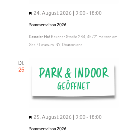
n
24. August 2026 | 9:00
18:00
H
-
e
Sommersaison 2026
r
v
Ketteler Hof
Rekener Straße 234, 45721 Haltern am
o
See / Lavesum, NY, Deutschland
r
g
DI.
e
25
h
o
b
e
n
25. August 2026 | 9:00
18:00
H
-
e
Sommersaison 2026