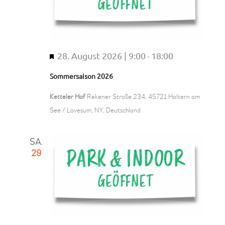
b
e
n
28. August 2026 | 9:00
18:00
H
-
e
Sommersaison 2026
r
v
Ketteler Hof
Rekener Straße 234, 45721 Haltern am
o
See / Lavesum, NY, Deutschland
r
g
SA.
e
29
h
o
b
e
n