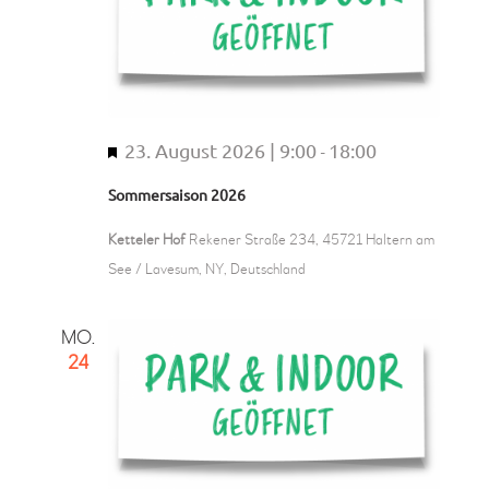
o
b
e
n
23. August 2026 | 9:00
18:00
H
-
e
Sommersaison 2026
r
v
Ketteler Hof
Rekener Straße 234, 45721 Haltern am
o
See / Lavesum, NY, Deutschland
r
g
MO.
e
24
h
o
b
e