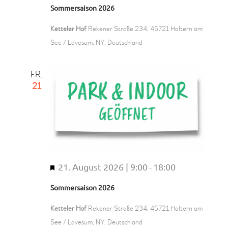
e
Sommersaison 2026
r
v
Ketteler Hof
Rekener Straße 234, 45721 Haltern am
o
See / Lavesum, NY, Deutschland
r
g
FR.
e
21
h
o
b
e
n
21. August 2026 | 9:00
18:00
H
-
e
Sommersaison 2026
r
v
Ketteler Hof
Rekener Straße 234, 45721 Haltern am
o
See / Lavesum, NY, Deutschland