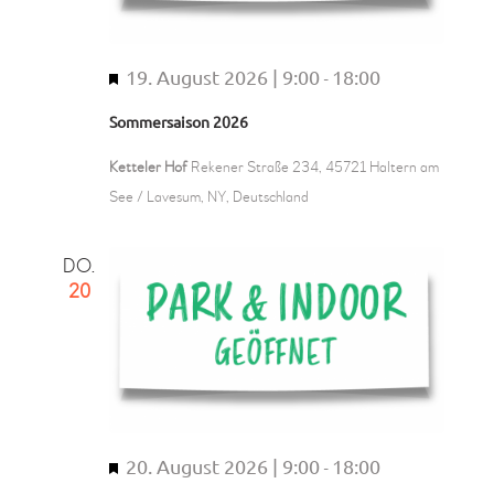
19. August 2026 | 9:00
18:00
H
-
e
Sommersaison 2026
r
v
Ketteler Hof
Rekener Straße 234, 45721 Haltern am
o
See / Lavesum, NY, Deutschland
r
g
DO.
e
20
h
o
b
e
n
20. August 2026 | 9:00
18:00
H
-