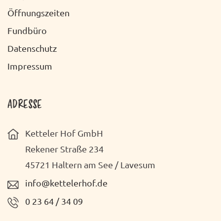
O
C
Öffnungszeiten
N
H
Fundbüro
T
Datenschutz
E
Impressum
N
-
ADRESSE
N
Ketteler Hof GmbH
A
Rekener Straße 234
V
45721 Haltern am See / Lavesum
I
info@kettelerhof.de
G
0 23 64 / 34 09
A