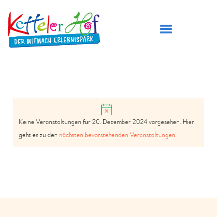
DER KETTELER HOF
H
ÖFFNUNGSZEITEN
Keine Veranstaltungen für 20. Dezember 2024 vorgesehen. Hier
i
A
V
PREISE
geht es zu den
nächsten bevorstehenden Veranstaltungen
.
n
N
E
BESUCH PLANEN
w
S
e
SPIELBEREICHE
R
i
I
GEBURTSTAG FEIERN
A
s
C
TICKETS
N