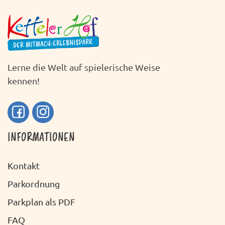
H
S
T
T
E
A
N
L
Lerne die Welt auf spielerische Weise
-
T
kennen!
N
U
A
N
V
INFORMATIONEN
G
I
A
G
Kontakt
N
A
Parkordnung
S
T
Parkplan als PDF
I
I
FAQ