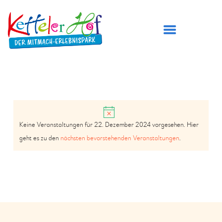
DER KETTELER HOF
H
ÖFFNUNGSZEITEN
Keine Veranstaltungen für 22. Dezember 2024 vorgesehen. Hier
i
A
V
PREISE
geht es zu den
nächsten bevorstehenden Veranstaltungen
.
n
N
E
BESUCH PLANEN
w
S
e
SPIELBEREICHE
R
i
I
GEBURTSTAG FEIERN
A
s
C
TICKETS
N