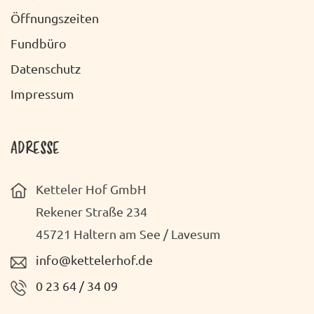
O
C
Öffnungszeiten
N
H
Fundbüro
T
Datenschutz
E
Impressum
N
-
ADRESSE
N
Ketteler Hof GmbH
A
Rekener Straße 234
V
45721 Haltern am See / Lavesum
I
info@kettelerhof.de
G
0 23 64 / 34 09
A