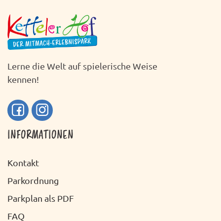
H
S
T
T
E
A
N
L
Lerne die Welt auf spielerische Weise
-
T
kennen!
N
U
A
N
V
INFORMATIONEN
G
I
A
G
Kontakt
N
A
Parkordnung
S
T
Parkplan als PDF
I
I
FAQ