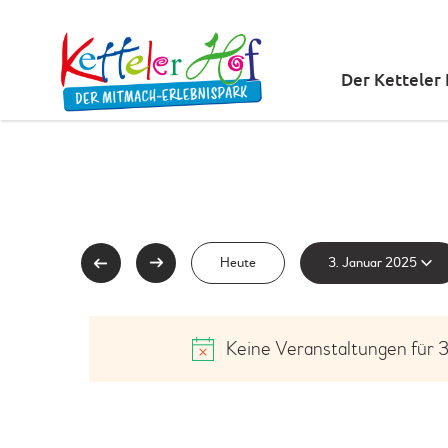
Der Ketteler
D
Heute
3. Januar 2025
a
t
Keine Veranstaltungen für 3
u
m
w