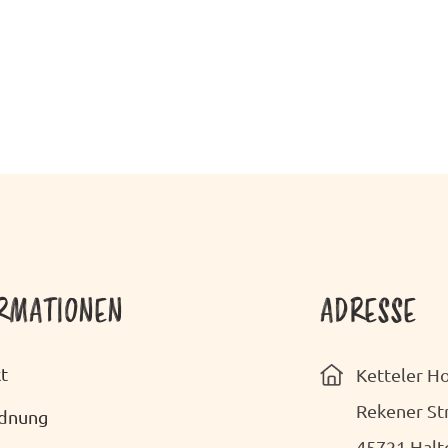
RMATIONEN
ADRESSE
t
Ketteler 
Rekener St
rdnung
45721 Halt