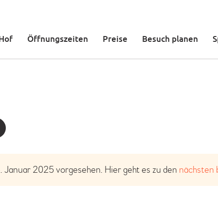
DER KETTELER HOF
ÖFFNUNGSZEITEN
 Hof
Öffnungszeiten
Preise
Besuch planen
S
PREISE
BESUCH PLANEN
SPIELBEREICHE
GEBURTSTAG FEIERN
TICKETS
. Januar 2025 vorgesehen. Hier geht es zu den
nächsten 
H
i
n