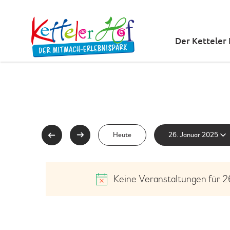
Der Ketteler
D
Heute
26. Januar 2025
a
t
Keine Veranstaltungen für 2
u
m
w