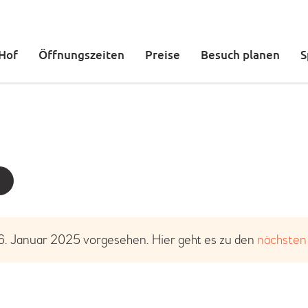
DER KETTELER HOF
ÖFFNUNGSZEITEN
 Hof
Öffnungszeiten
Preise
Besuch planen
S
PREISE
BESUCH PLANEN
SPIELBEREICHE
GEBURTSTAG FEIERN
TICKETS
6. Januar 2025 vorgesehen. Hier geht es zu den
nächsten
H
i
n