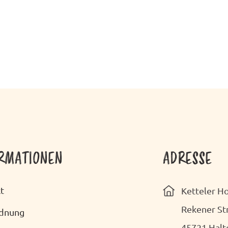
RMATIONEN
ADRESSE
t
Ketteler 
Rekener St
rdnung
45721 Halt