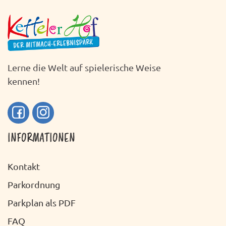
H
S
T
T
E
A
N
L
Lerne die Welt auf spielerische Weise
-
T
kennen!
N
U
A
N
V
INFORMATIONEN
G
I
A
G
Kontakt
N
A
Parkordnung
S
T
Parkplan als PDF
I
I
FAQ