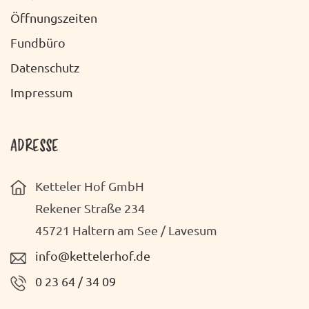
O
C
Öffnungszeiten
N
H
Fundbüro
T
Datenschutz
E
Impressum
N
-
ADRESSE
N
Ketteler Hof GmbH
A
Rekener Straße 234
V
45721 Haltern am See / Lavesum
I
info@kettelerhof.de
G
0 23 64 / 34 09
A