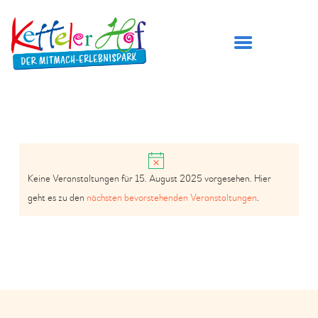
DER KETTELER HOF
H
ÖFFNUNGSZEITEN
Keine Veranstaltungen für 15. August 2025 vorgesehen. Hier
i
A
V
PREISE
geht es zu den
nächsten bevorstehenden Veranstaltungen
.
n
N
E
BESUCH PLANEN
w
S
e
SPIELBEREICHE
R
i
I
GEBURTSTAG FEIERN
A
s
C
TICKETS
N