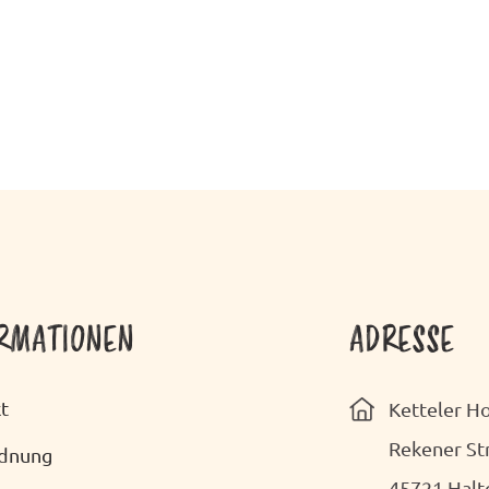
RMATIONEN
ADRESSE
t
Ketteler 
Rekener St
rdnung
45721 Halt