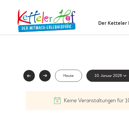
Der Ketteler
D
Heute
10. Januar 2026
a
t
Keine Veranstaltungen für 1
u
m
w