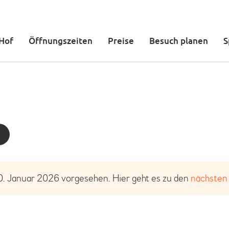
DER KETTELER HOF
ÖFFNUNGSZEITEN
 Hof
Öffnungszeiten
Preise
Besuch planen
S
PREISE
BESUCH PLANEN
SPIELBEREICHE
GEBURTSTAG FEIERN
TICKETS
0. Januar 2026 vorgesehen. Hier geht es zu den
nächsten
H
i
n