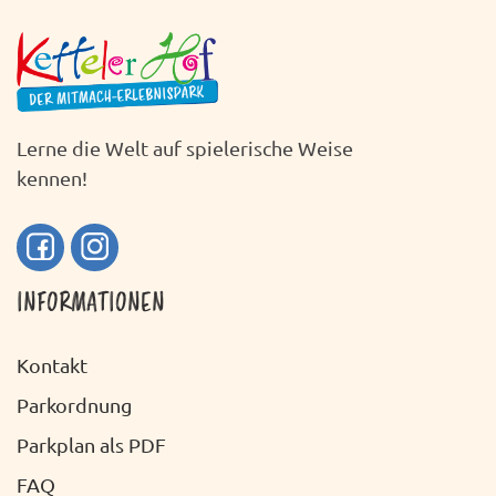
H
S
T
T
E
A
N
L
Lerne die Welt auf spielerische Weise
-
T
kennen!
N
U
A
N
V
INFORMATIONEN
G
I
A
G
Kontakt
N
A
Parkordnung
S
T
Parkplan als PDF
I
I
FAQ