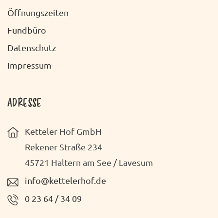
O
C
Öffnungszeiten
N
H
Fundbüro
T
Datenschutz
E
Impressum
N
-
ADRESSE
N
Ketteler Hof GmbH
A
Rekener Straße 234
V
45721 Haltern am See / Lavesum
I
info@kettelerhof.de
G
0 23 64 / 34 09
A