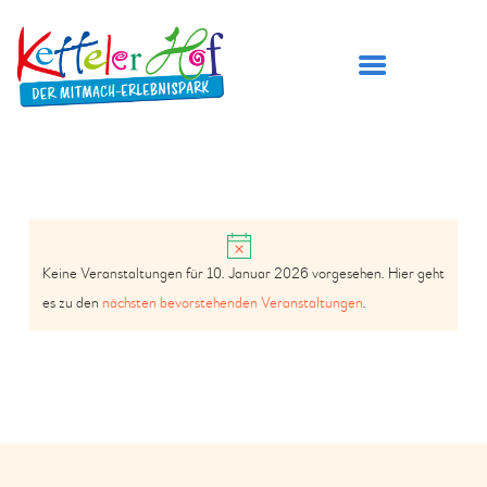
DER KETTELER HOF
H
ÖFFNUNGSZEITEN
Keine Veranstaltungen für 10. Januar 2026 vorgesehen. Hier geht
i
A
V
PREISE
es zu den
nächsten bevorstehenden Veranstaltungen
.
n
N
E
BESUCH PLANEN
w
S
e
SPIELBEREICHE
R
i
I
GEBURTSTAG FEIERN
A
s
C
TICKETS
N