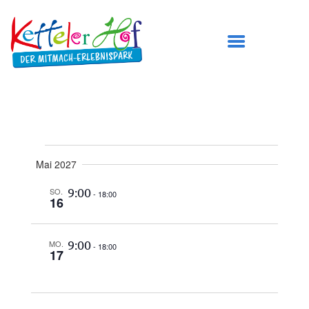
DER KETTELER HOF
A
V
ÖFFNUNGSZEITEN
Mai 2027
N
E
PREISE
9:00
SO.
-
18:00
S
16
R
BESUCH PLANEN
I
A
SPIELBEREICHE
9:00
MO.
-
18:00
C
17
N
GEBURTSTAG FEIERN
H
TICKETS
S
T