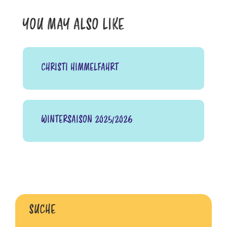
N
H
YOU MAY ALSO LIKE
T
E
N
CHRISTI HIMMELFAHRT
-
N
A
WINTERSAISON 2025/2026
V
I
G
A
SUCHE
T