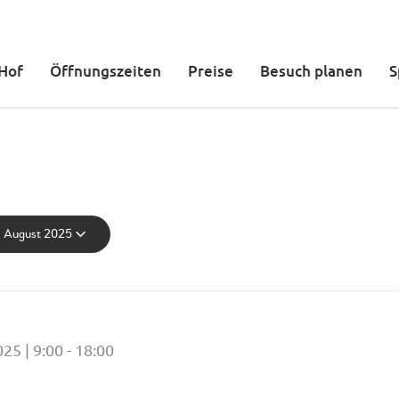
DER KETTELER HOF
ÖFFNUNGSZEITEN
 Hof
Öffnungszeiten
Preise
Besuch planen
S
PREISE
BESUCH PLANEN
SPIELBEREICHE
GEBURTSTAG FEIERN
. August 2025
TICKETS
025 | 9:00
18:00
-