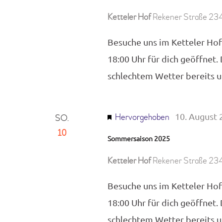
ä
Ketteler Hof
Rekener Straße 234
h
l
Besuche uns im Ketteler Hof
e
18:00 Uhr für dich geöffnet.
n
schlechtem Wetter bereits
.
10. August 
Hervorgehoben
SO.
10
Sommersaison 2025
Ketteler Hof
Rekener Straße 234
Besuche uns im Ketteler Hof
18:00 Uhr für dich geöffnet.
schlechtem Wetter bereits