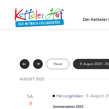
Der Ketteler
D
Heute
9. August 2025
 - 
20
a
t
AUGUST 2025
u
m
9. August 2
Hervorgehoben
SA.
9
w
Sommersaison 2025